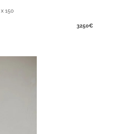
 x 150
3250€